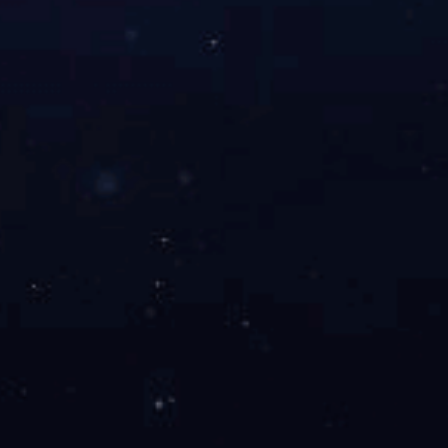
联系方式
贵州省贵阳市观山湖区观山西路乾图中心广场A栋一单元17—4
15085988761
18984065526
643339550@qq.com
OFFICIAL ACCOUNTS
公众号
欢迎关注公众号
欢迎关注小程序
WEB SHARE
分享