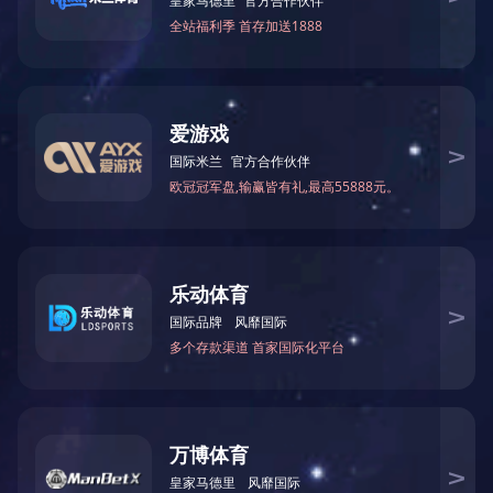
解决方案
人才招聘

人才理念
招聘信息
联系我们

联系方式
在线留言
PREV

NEXT

您现在的位置：
开云手机站官方版网站登录入口-开云(中国)
/
产品中心
/
智能安防领域
/
通道
/
翼闸系列
分类出来
