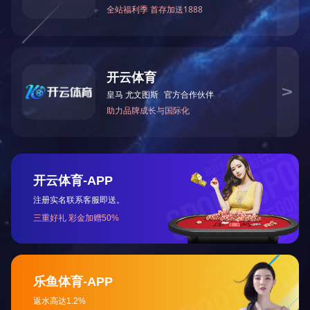
地址:
贵州省贵阳市观山湖区观山西路乾图中心广场A栋一单
元17—4
电话
:
15085988761
18984065526
邮箱:
643339550@qq.com