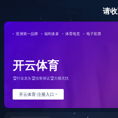
开云手机站官方版网站登录入
150 8598 8761
开云手机站官方版网站登录入口-开云(中国)
关于我们
公司简介
开云手机站官方版网站登录入口
荣誉资质
产品中心
智能安防领域
信息发布系统
远程会议系统
LED显示屏
案例展示
新闻资讯
开云手机站官方版网站登录入口
开云手机站官方版网站登
服务中心
服务理念
售后服务
解决方案