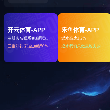
联系方式
在线留言
PREV

NEXT

您现在的位置：
开云手机站官方版网站登录入口-开云(中国)
/
荣誉资质
全部分类


荣誉资质
分类：
关于我们
发布时间：
2020-04-07 00:00:00
访问量：
0
概要: