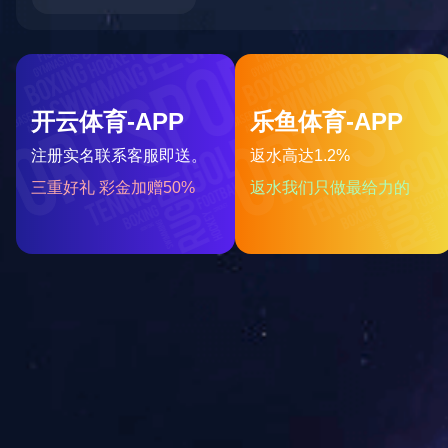
联系方式
在线留言
PREV

NEXT

您现在的位置：
开云手机站官方版网站登录入口-开云(中国)
/
产品中心
/
智能安防领域
/
通道
/
双门转闸系列
分类出来


智能安防领域
