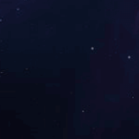
立即购买
加入购物车
暂时无货

1
产品描述
参数
扫二维码用手机看
未找到相应参数组，请于后台属性模板中添加
上一个
平移闸系列
下一个
动态人脸识别系统
CONTACT INFORMATION
联系方式
贵州省贵阳市观山湖区观山西路乾图中心广场A栋一单元17—4