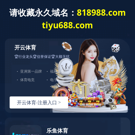
开云手机站官方版网站登录入
口
150 8598 8761
开云手机站官方版网站登录入口-开云(中国)
关于我们
公司简介
开云手机站官方版网站登录入口
荣誉资质
产品中心
智能安防领域
信息发布系统
远程会议系统
LED显示屏
案例展示
新闻资讯
开云手机站官方版网站登录入口
开云手机站官方版网站
登录入口-开云(中国)
通知公告