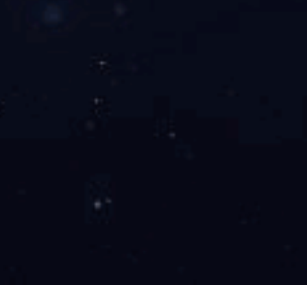
USB链接线接入智能门锁的USB供电孔，再将另一端接入充
电宝，就能为门锁进行紧急供电了，届时你输入指纹或者密
码，就可以打开门了。
一般情况下，智能门会产生低电压报警提示，如会出
现“嘟、嘟、嘟”的报警提示，此时就是在提示用户门锁电力不
足，需及时更换门锁电池。安装电池需要知道电池所在的位
置，一般在以下几个位置：后面板，锁体上，集中供电。智能
门锁大多内置5对电池，按照三口之家的开门关门次数来算，
用一年左右没有问题，如果出现缺电报警提示，需要大家及时
更换电池或者为它充电。
2、机械钥匙开门