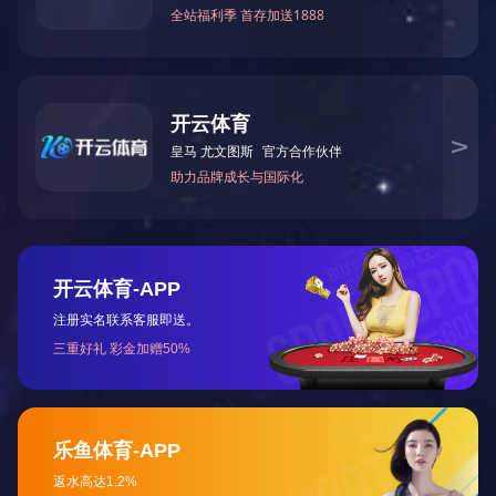
智能门锁是如何工作的？当它
没电时怎么充电及开门？
分类：
开云手机站官方版网站登录入口-开云(中国)
作者：
来源：
发布时间：
2020-04-08 09:50
访问量：
【概要描述】
很多人在出门旅行时，印象最深刻的除了当地的
美景外，还要数酒店的门锁了。相较于家庭用户自己安装的普
通门锁，酒店安装的智能门锁给人一种很便捷、很安全的感
受。当然，除了酒店，很多一二线城市的家庭用户也开始将家
里的门锁进行升级，更换成安全系数更高的智能门锁。
新闻
新闻